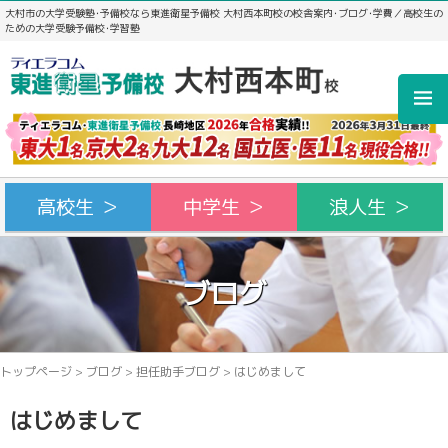
大村市の大学受験塾･予備校なら東進衛星予備校 大村西本町校の校舎案内･ブログ･学費／高校生の
ための大学受験予備校･学習塾
高校生 ＞
中学生 ＞
浪人生 ＞
ブログ
トップページ
>
ブログ
>
担任助手ブログ
>
はじめまして
はじめまして