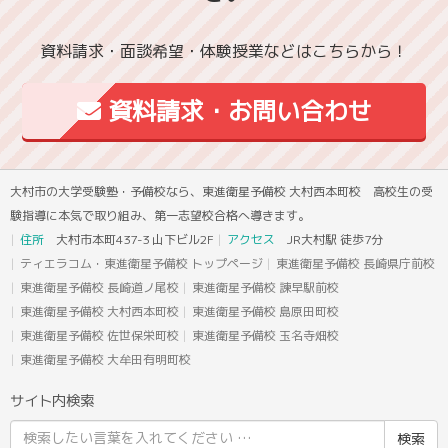
資料請求・面談希望・体験授業などはこちらから！
資料請求・お問い合わせ
大村市の大学受験塾・予備校なら、東進衛星予備校 大村西本町校 高校生の受
験指導に本気で取り組み、第一志望校合格へ導きます。
住所
大村市本町437-3 山下ビル2F
アクセス
JR大村駅 徒歩7分
ティエラコム・東進衛星予備校 トップページ
東進衛星予備校 長崎県庁前校
東進衛星予備校 長崎道ノ尾校
東進衛星予備校 諫早駅前校
東進衛星予備校 大村西本町校
東進衛星予備校 島原田町校
東進衛星予備校 佐世保栄町校
東進衛星予備校 玉名寺畑校
東進衛星予備校 大牟田有明町校
サイト内検索
検