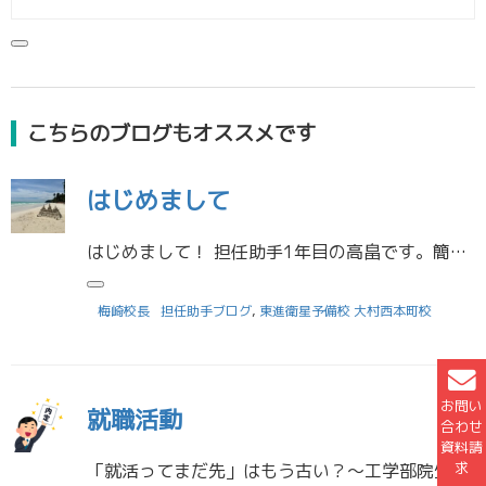
こちらのブログもオススメです
はじめまして
はじめまして！ 担任助手1年目の高畠です。簡単ではありますが、少し自己紹介をしたいと思います！ 出身高校：諫早高校 大学；長崎大学多文化社会学部 趣味：海外旅行、国際交流、映画をみること この写真は6月にタイに行った時の […]
梅崎校長
担任助手ブログ
,
東進衛星予備校 大村西本町校
お問い
就職活動
合わせ
資料請
求
「就活ってまだ先」はもう古い？〜工学部院生の僕が感じた“超早期化”する就活のリアル〜こんにちは、担任助手の坂本です。5月も終わりに近づき、日中は夏の気配を感じる日も増えてきました。新しい環境に少しずつ慣れ始め、それぞれの […]