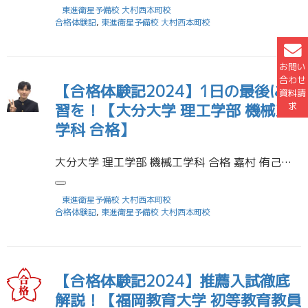
東進衛星予備校 大村西本町校
合格体験記
,
東進衛星予備校 大村西本町校
お問い
合わせ
【合格体験記2024】1日の最後に復
資料請
求
習を！【大分大学 理工学部 機械工
学科 合格】
大分大学 理工学部 機械工学科 合格 嘉村 侑己くん 受験に役立った勉強法を教えてください 僕は今まで勉強をしてこなかったので良い勉強法が分からず、とりあえず覚えたり、問題を解いたりしていました。でもなかなか結果が出ずに […]
東進衛星予備校 大村西本町校
合格体験記
,
東進衛星予備校 大村西本町校
【合格体験記2024】推薦入試徹底
解説！【福岡教育大学 初等教育教員