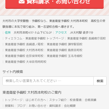
資料請求・お問い合わせ
大村市の大学受験塾・予備校なら、東進衛星予備校 大村西本町校 高校生の受
験指導に本気で取り組み、第一志望校合格へ導きます。
住所
大村市本町437-3 山下ビル2F
アクセス
JR大村駅 徒歩7分
ティエラコム・東進衛星予備校 トップページ
東進衛星予備校 長崎県庁前校
東進衛星予備校 長崎道ノ尾校
東進衛星予備校 諫早駅前校
東進衛星予備校 大村西本町校
東進衛星予備校 島原田町校
東進衛星予備校 佐世保栄町校
東進衛星予備校 玉名寺畑校
東進衛星予備校 大牟田有明町校
サイト内検索
検
索
結
東進衛星予備校 大村西本町校のご案内
果:
トップページ
はじめての方へ
スタッフ紹介
校舎環境
合格実績
授業料
ブログ
お問い合わせ・資料請求
会社概要