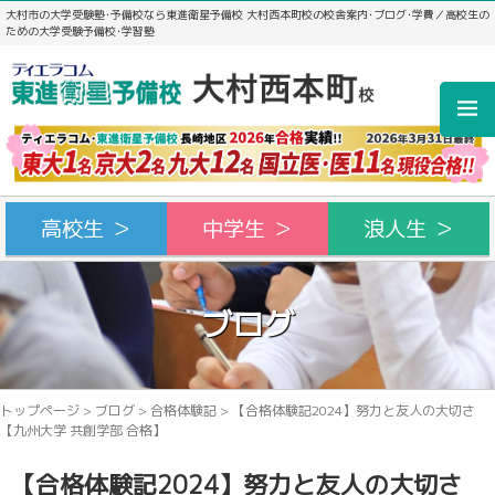
大村市の大学受験塾･予備校なら東進衛星予備校 大村西本町校の校舎案内･ブログ･学費／高校生の
ための大学受験予備校･学習塾
高校生 ＞
中学生 ＞
浪人生 ＞
ブログ
トップページ
>
ブログ
>
合格体験記
>
【合格体験記2024】努力と友人の大切さ
【九州大学 共創学部 合格】
【合格体験記2024】努力と友人の大切さ