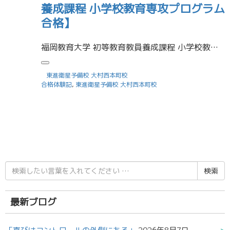
養成課程 小学校教育専攻プログラム
合格】
福岡教育大学 初等教育教員養成課程 小学校教育専攻プログラム 合格 受験に役立った勉強法を教えてください 推薦入試だったので面接や小論文があって、先生になるためにどんなことが必要かだったり、今の教育現場の課題などの本を買 […]
東進衛星予備校 大村西本町校
合格体験記
,
東進衛星予備校 大村西本町校
検
索
結
果:
最新ブログ