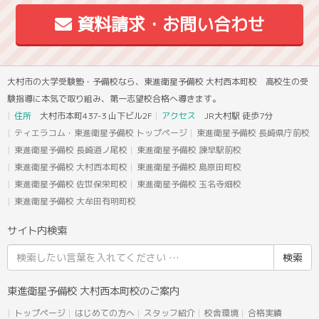
資料請求・お問い合わせ
大村市の大学受験塾・予備校なら、東進衛星予備校 大村西本町校 高校生の受
験指導に本気で取り組み、第一志望校合格へ導きます。
住所
大村市本町437-3 山下ビル2F
アクセス
JR大村駅 徒歩7分
ティエラコム・東進衛星予備校 トップページ
東進衛星予備校 長崎県庁前校
東進衛星予備校 長崎道ノ尾校
東進衛星予備校 諫早駅前校
東進衛星予備校 大村西本町校
東進衛星予備校 島原田町校
東進衛星予備校 佐世保栄町校
東進衛星予備校 玉名寺畑校
東進衛星予備校 大牟田有明町校
サイト内検索
検
索
結
東進衛星予備校 大村西本町校のご案内
果:
トップページ
はじめての方へ
スタッフ紹介
校舎環境
合格実績