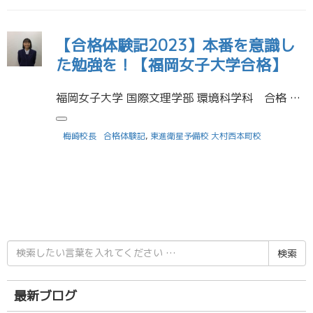
【合格体験記2023】本番を意識し
た勉強を！【福岡女子大学合格】
福岡女子大学 国際文理学部 環境科学科 合格 村垣 舞音さん （大村高等学校 卒業） 受験に役立った勉強法を教えてください 私は、英語が苦手だったので特に高速マスターに力を入れていました。単語・熟語を覚えるとかなり長文が […]
梅崎校長
合格体験記
,
東進衛星予備校 大村西本町校
検
索
結
果:
最新ブログ