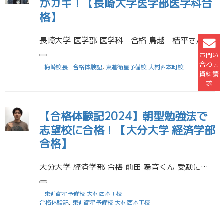
がカギ！【長崎大学医学部医学科合
格】
長崎大学 医学部 医学科 合格 鳥越 桔平さん （大村高等学校 卒業） 受験に役立った勉強法を教えてください 日々の学習に小さな目標（例えば英単語100個覚える、Caの反応を覚えるなど）を立てて取り組みました。僕自身、第 […]
お問い
合わせ
梅崎校長
合格体験記
,
東進衛星予備校 大村西本町校
資料請
求
【合格体験記2024】朝型勉強法で
志望校に合格！【大分大学 経済学部
合格】
大分大学 経済学部 合格 前田 陽音くん 受験に役立った勉強法を教えてください 夜型から朝型への切り替えは勉強以外にも良い影響があるのでやった方が良いと思います。問題を解いていてわからないとこがあったらすぐに質問するよう […]
東進衛星予備校 大村西本町校
合格体験記
,
東進衛星予備校 大村西本町校