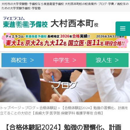
大村市の大学受験塾･予備校なら東進衛星予備校 大村西本町校の校舎案内･ブログ･学費／高校生の
ための大学受験予備校･学習塾
高校生 ＞
中学生 ＞
浪人生 ＞
ブログ
トップページ
>
ブログ
>
合格体験記
>
【合格体験記2024】勉強の習慣化、計画を
立てることの大切さ【長崎大学 医学部 保健学科 看護学専攻 合格】
【合格体験記2024】勉強の習慣化、計画