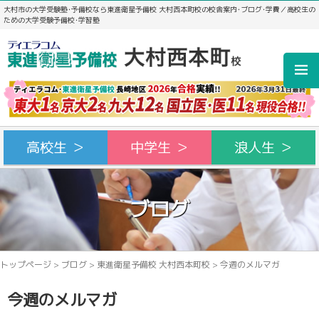
大村市の大学受験塾･予備校なら東進衛星予備校 大村西本町校の校舎案内･ブログ･学費／高校生の
ための大学受験予備校･学習塾
高校生 ＞
中学生 ＞
浪人生 ＞
ブログ
トップページ
>
ブログ
>
東進衛星予備校 大村西本町校
>
今週のメルマガ
今週のメルマガ