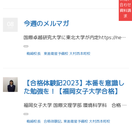
合わせ
資料請
求
今週のメルマガ
08
国際卓越研究大学に東北大学が内定https://news.yahoo.co.jp/articles/b5f5ef3a0b842bc9e413544f7abb949eb053e7f3 10大学が申請していた国際卓越研究大学 […]
梅崎校長
東進衛星予備校 大村西本町校
【合格体験記2023】本番を意識し
た勉強を！【福岡女子大学合格】
福岡女子大学 国際文理学部 環境科学科 合格 村垣 舞音さん （大村高等学校 卒業） 受験に役立った勉強法を教えてください 私は、英語が苦手だったので特に高速マスターに力を入れていました。単語・熟語を覚えるとかなり長文が […]
梅崎校長
合格体験記
,
東進衛星予備校 大村西本町校