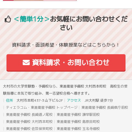
＜簡単1分＞
お気軽にお問い合わせくだ
さい
資料請求・面談希望・体験授業などはこちらから！
資料請求・お問い合わせ
大村市の大学受験塾・予備校なら、東進衛星予備校 大村西本町校 高校生の受
験指導に本気で取り組み、第一志望校合格へ導きます。
住所
大村市本町437-3 山下ビル2F
アクセス
JR大村駅 徒歩7分
ティエラコム・東進衛星予備校 トップページ
東進衛星予備校 長崎県庁前校
東進衛星予備校 長崎道ノ尾校
東進衛星予備校 諫早駅前校
東進衛星予備校 大村西本町校
東進衛星予備校 島原田町校
東進衛星予備校 佐世保栄町校
東進衛星予備校 玉名寺畑校