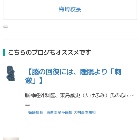
梅崎校長
こちらのブログもオススメです
【脳の回復には、睡眠より「刺
激」】
脳神経外科医、東島威史（たけふみ）氏の心に響く言葉より… 脳はもともと、「刺激を処理するためにできた臓器」と言える。 そして、壊れてしまわない限りは、簡単に電源をオフにはできない。 たとえ寝ていたとしても。 基本的には刺 […]
梅崎校長
東進衛星予備校 大村西本町校