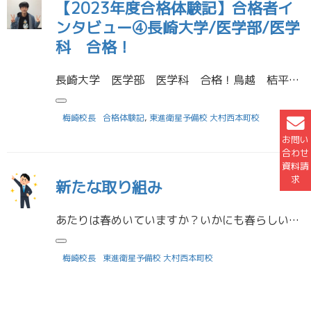
【2023年度合格体験記】合格者イ
ンタビュー④長崎大学/医学部/医学
科 合格！
長崎大学 医学部 医学科 合格！鳥越 桔平（大村高等学校卒業） 受験に役立った勉強法 日々の学習に小さな目標（例えば英単語100個覚える、Caの反応を覚えるなど）を立てて取り組みました。僕自身、第一志望校合格という大きな […]
梅崎校長
合格体験記
,
東進衛星予備校 大村西本町校
お問い
合わせ
資料請
求
新たな取り組み
あたりは春めいていますか？いかにも春らしい三寒四温をひしひしと感じながら僕は毎日を過ごしています。ご無沙汰しております。小中学担当の鳥越です。無事進級が決まり、4月からは大学3年生になります。春休みに入り手持ち無沙汰な感 […]
梅崎校長
東進衛星予備校 大村西本町校