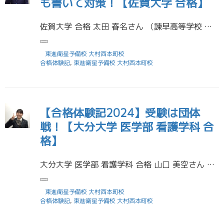
も書いて対策！【佐賀大学 合格】
佐賀大学 合格 太田 春名さん （諫早高等学校 卒業） 受験に役立った勉強法を教えてください 小論文をたくさん書いて、誰かに添削してもらう。数学は大問演習をする。 受験勉強で頑張ったことや学んだことなど、東進での思い出を […]
東進衛星予備校 大村西本町校
合格体験記
,
東進衛星予備校 大村西本町校
【合格体験記2024】受験は団体
戦！【大分大学 医学部 看護学科 合
格】
大分大学 医学部 看護学科 合格 山口 美空さん 受験に役立った勉強法を教えてください 共通テスト形式の問題をたくさん解く。私は、英語Rや国語は時間不足になることが多かったので数をこなして間に合うようにした。また、私は東 […]
東進衛星予備校 大村西本町校
合格体験記
,
東進衛星予備校 大村西本町校