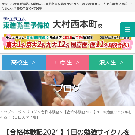
大村市の大学受験塾･予備校なら東進衛星予備校 大村西本町校の校舎案内･ブログ･学費／高校生の
ための大学受験予備校･学習塾
高校生 ＞
中学生 ＞
浪人生 ＞
ブログ
トップページ
>
ブログ
>
合格体験記
>
【合格体験記2021】1日の勉強サイクルを
作る！【山口大学合格】
【合格体験記2021】1日の勉強サイクルを